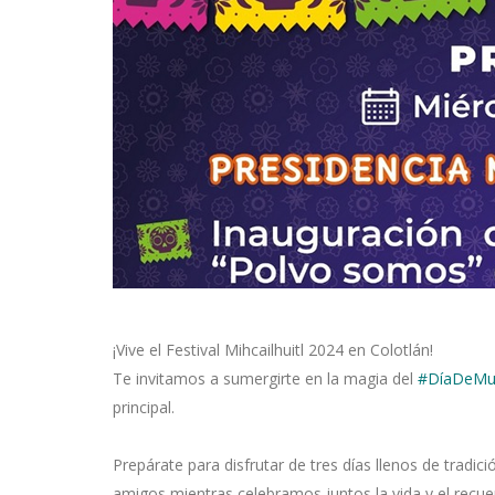
¡Vive el Festival Mihcailhuitl 2024 en Colotlán!
Te invitamos a sumergirte en la magia del
#DíaDeMu
principal.
Prepárate para disfrutar de tres días llenos de tradic
amigos mientras celebramos juntos la vida y el recu