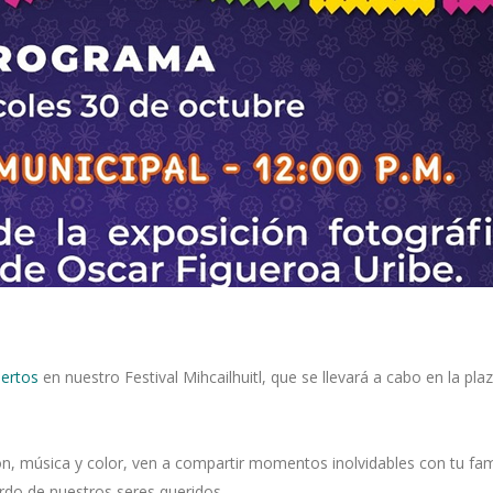
ertos
en nuestro Festival Mihcailhuitl, que se llevará a cabo en la pla
ión, música y color, ven a compartir momentos inolvidables con tu fami
erdo de nuestros seres queridos.