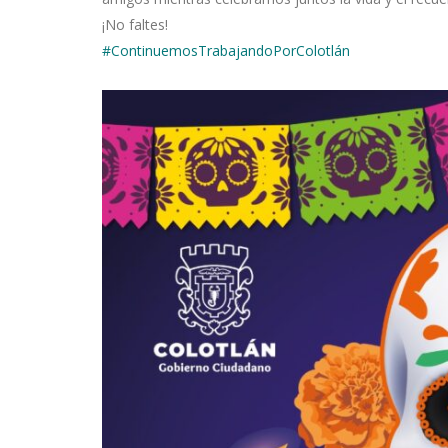
¡No faltes!
#ContinuemosTrabajandoPorColotlán