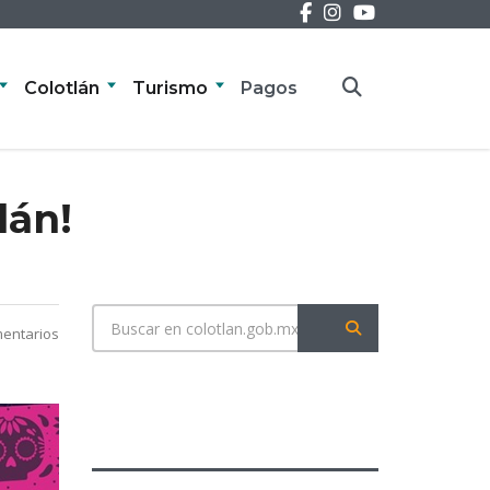
Colotlán
Turismo
Pagos
lán!
entarios