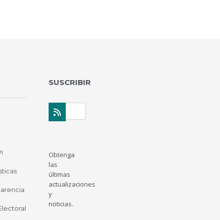
SUSCRIBIR
I
Obtenga
las
sticas
últimas
actualizaciones
parencia
y
noticias.
 Electoral