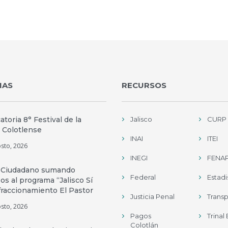
IAS
RECURSOS
toria 8° Festival de la
Jalisco
CURP
 Colotlense
INAI
ITEI
sto, 2026
INEGI
FENAP
 Ciudadano sumando
Federal
Estadi
os al programa “Jalisco Sí
fraccionamiento El Pastor
Justicia Penal
Trans
sto, 2026
Pagos
Trinal
Colotlán