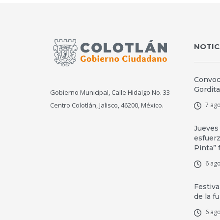
NOTIC
Convoca
Gordita
Gobierno Municipal, Calle Hidalgo No. 33
Centro Colotlán, Jalisco, 46200, México.
7 ago
Jueves
esfuerz
Pinta” 
6 ago
Festiva
de la f
6 ago