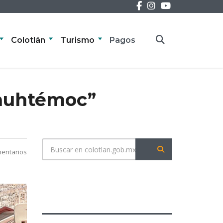
Colotlán
Turismo
Pagos
uauhtémoc”
entarios