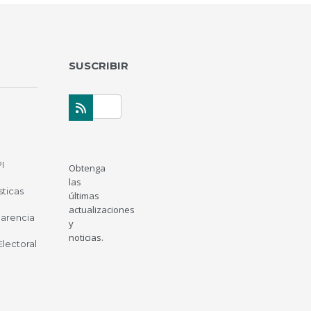
SUSCRIBIR
I
Obtenga
las
sticas
últimas
actualizaciones
parencia
y
noticias.
 Electoral