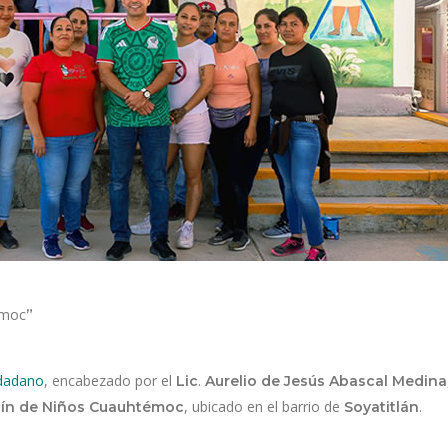
émoc
”
dadano
, encabezado por el
.
Lic
Aurelio de Jesús Abascal Medina
, ubicado en el barrio de
.
dín de Niños Cuauhtémoc
Soyatitlán