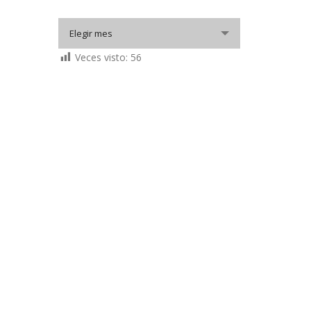
Elegir
Elegir mes
mes
Veces visto:
56