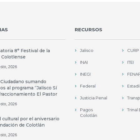
IAS
RECURSOS
toria 8° Festival de la
Jalisco
CURP
 Colotlense
INAI
ITEI
sto, 2026
INEGI
FENAP
 Ciudadano sumando
Federal
Estadi
os al programa “Jalisco Sí
fraccionamiento El Pastor
Justicia Penal
Trans
sto, 2026
Pagos
Trinal
Colotlán
l cultural por el aniversario
undación de Colotlán
sto, 2026