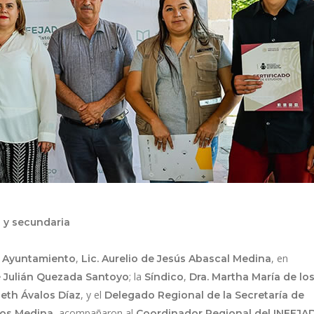
a y secundaria
,
, en
l Ayuntamiento
Lic. Aurelio de Jesús Abascal Medina
; la
,
é Julián Quezada Santoyo
Síndico
Dra. Martha María de lo
, y el
beth Ávalos Díaz
Delegado Regional de la Secretaría de
, acompañaron al
ños Medina
Coordinador Regional del INEEJA