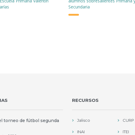
Escuela Primaria Valentín
alumnos sobresalientes Primaria 
arías
Secundaria
IAS
RECURSOS
el torneo de fútbol segunda
Jalisco
CURP
INAI
ITEI