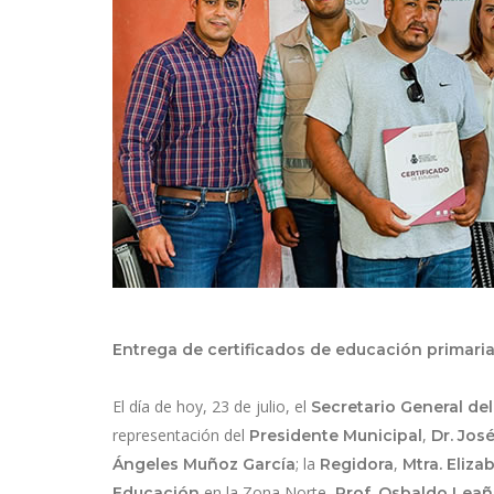
Entrega de certificados de educación primari
El día de hoy, 23 de julio, el
Secretario General de
representación del
,
Presidente Municipal
Dr. Jos
; la
,
Ángeles Muñoz García
Regidora
Mtra. Eliza
en la Zona Norte,
Educación
Prof. Osbaldo Lea