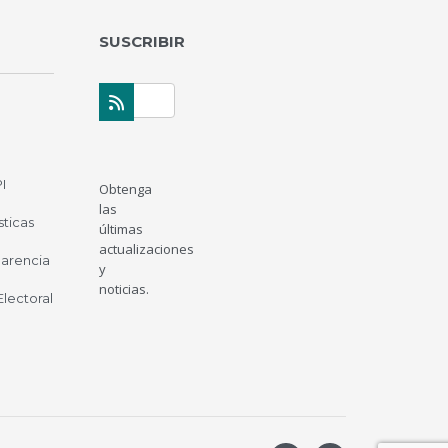
SUSCRIBIR
I
Obtenga
las
sticas
últimas
actualizaciones
parencia
y
noticias.
 Electoral