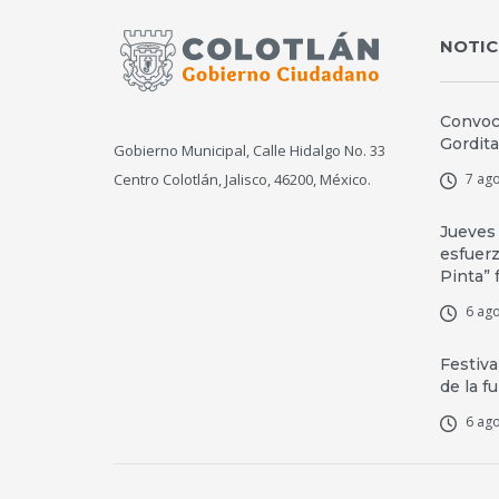
NOTIC
Convoca
Gordita
Gobierno Municipal, Calle Hidalgo No. 33
Centro Colotlán, Jalisco, 46200, México.
7 ago
Jueves
esfuerz
Pinta” 
6 ago
Festiva
de la f
6 ago