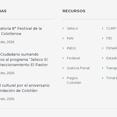
IAS
RECURSOS
toria 8° Festival de la
Jalisco
CURP
 Colotlense
INAI
ITEI
sto, 2026
INEGI
FENAP
 Ciudadano sumando
Federal
Estadi
os al programa “Jalisco Sí
fraccionamiento El Pastor
Justicia Penal
Trans
sto, 2026
Pagos
Trinal
Colotlán
l cultural por el aniversario
undación de Colotlán
sto, 2026