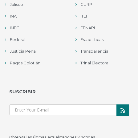
Jalisco
CURP
INAI
ITEI
INEGI
FENAPI
Federal
Estadisticas
Justicia Penal
Transparencia
Pagos Colotlán
Trinal Electoral
SUSCRIBIR
Obtenga las últimas actualizaciones y noticias.