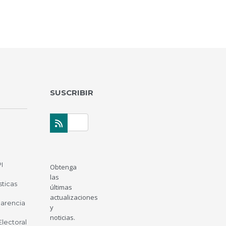
SUSCRIBIR
I
Obtenga
las
sticas
últimas
actualizaciones
parencia
y
noticias.
 Electoral