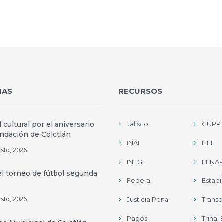
IAS
RECURSOS
l cultural por el aniversario
Jalisco
CURP
undación de Colotlán
INAI
ITEI
sto, 2026
INEGI
FENAP
el torneo de fútbol segunda
Federal
Estadi
sto, 2026
Justicia Penal
Trans
Pagos
Trinal